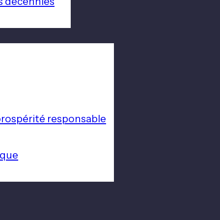
s décennies
a prospérité responsable
ique