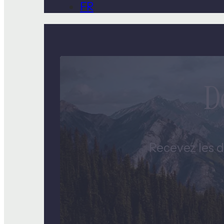
FR
D
Recevez les d