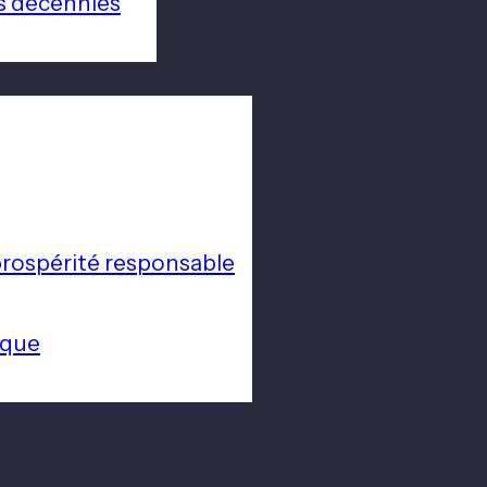
s décennies
a prospérité responsable
ique