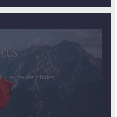
ces
 et de ses filiales.