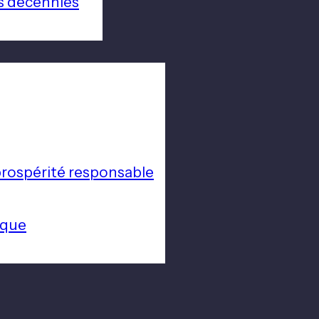
s décennies
a prospérité responsable
ique