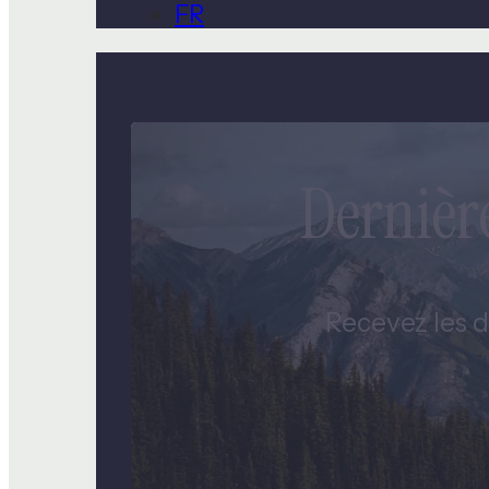
FR
Dernièr
Recevez les d