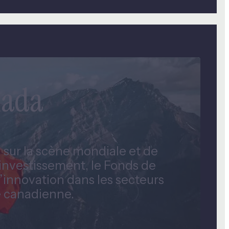
anada
 sur la scène mondiale et de
’investissement, le Fonds de
l’innovation dans les secteurs
le canadienne.