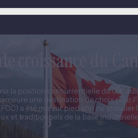
 de croissance du C
nir la position concurrentielle du Canada
 demeure une destination de choix pour l
CC) a été mis sur pied afin de stimuler 
x et traditionnels de la base industriel