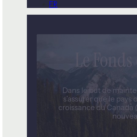
FR
Le Fonds
Dans le but de mainte
s’assurer que le pays
croissance du Canada (F
nouveau