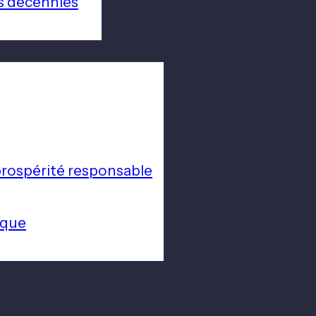
s décennies
a prospérité responsable
ique