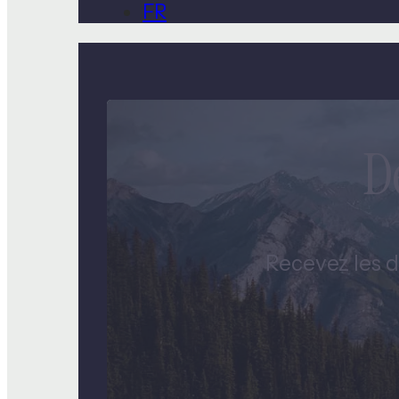
FR
D
Recevez les d