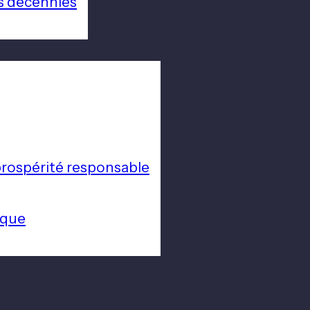
s décennies
a prospérité responsable
ique